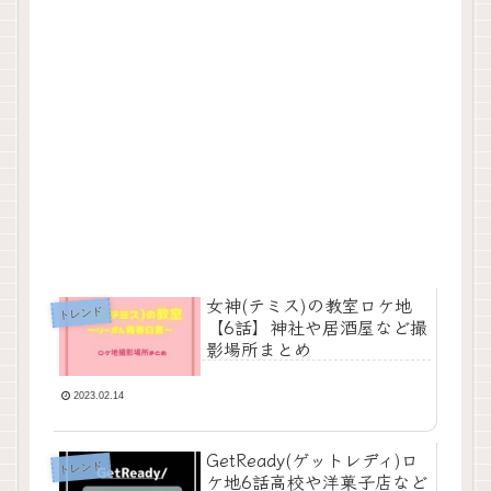
女神(テミス)の教室ロケ地
トレンド
【6話】神社や居酒屋など撮
影場所まとめ
2023.02.14
GetReady(ゲットレディ)ロ
トレンド
ケ地6話高校や洋菓子店など