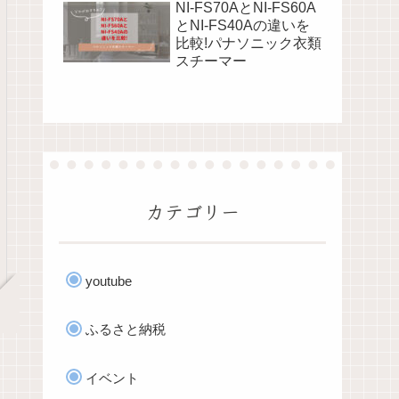
NI-FS70AとNI-FS60A
とNI-FS40Aの違いを
比較!パナソニック衣類
スチーマー
カテゴリー
youtube
ふるさと納税
イベント