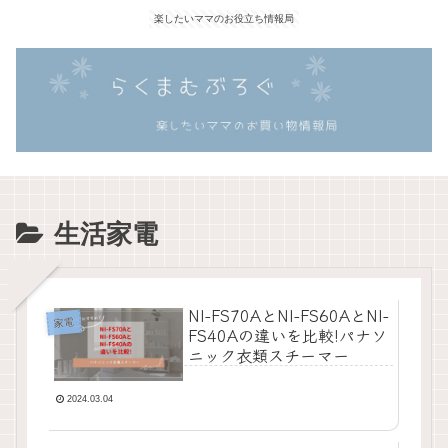
楽したいママのお役立ち情報局
生活家電
NI-FS70AとNI-FS60AとNI-
家電
FS40Aの違いを比較!パナソ
ニック衣類スチーマー
2024.03.04