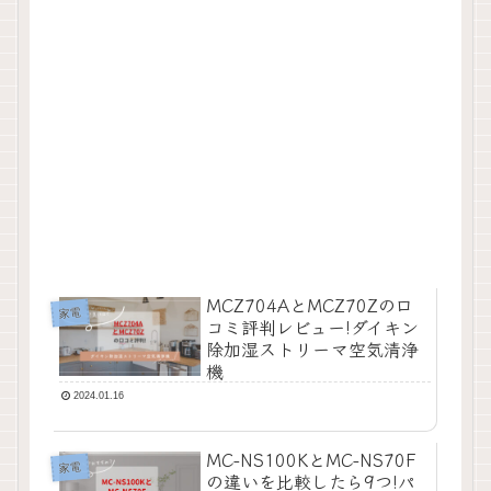
MCZ704AとMCZ70Zの口
家電
コミ評判レビュー!ダイキン
除加湿ストリーマ空気清浄
機
2024.01.16
MC-NS100KとMC-NS70F
家電
の違いを比較したら9つ!パ