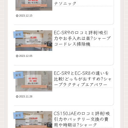
ナソニック
2023.12.15
EC-SR9の口コミ評判!吸引
家電
力やお手入れは楽?シャープ
コードレス掃除機
2023.12.05
EC-SR9とEC-SR8の違いを
家電
比較!どっちがおすすめ?シャ
ープラクティブエアパワー
2023.11.28
CS150JAEの口コミ評判!吸
家電
引力やバッテリー交換の費
用や時期は?シャーク