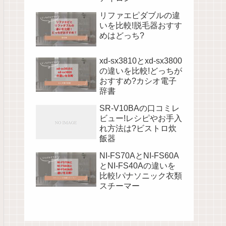
リファエピダブルの違
いを比較!脱毛器おすす
めはどっち?
xd-sx3810とxd-sx3800
の違いを比較!どっちが
おすすめ?カシオ電子
辞書
SR-V10BAの口コミレ
ビュー!レシピやお手入
れ方法は?ビストロ炊
飯器
NI-FS70AとNI-FS60A
とNI-FS40Aの違いを
比較!パナソニック衣類
スチーマー