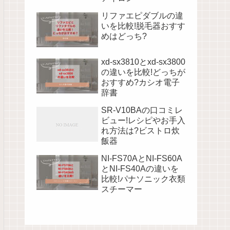
リファエピダブルの違
いを比較!脱毛器おすす
めはどっち?
xd-sx3810とxd-sx3800
の違いを比較!どっちが
おすすめ?カシオ電子
辞書
SR-V10BAの口コミレ
ビュー!レシピやお手入
れ方法は?ビストロ炊
飯器
NI-FS70AとNI-FS60A
とNI-FS40Aの違いを
比較!パナソニック衣類
スチーマー