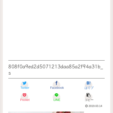
808f0a9ed2d5071213daa85a2f94a31b_
s
Twitter
Facebook
はてブ
Pocket
LINE
コピー
2019.03.14