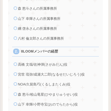
森 愁斗さんの所属事務所
山下 幸輝さんの所属事務所
綱 啓永さんの所属事務所
八村 倫太郎さんの所属事務所
8LOOMメンバーの経歴
高橋 文哉/佐神弾(さがみだん)役
宮世 琉弥/成瀬大二郎(なるせだいじろう)役
NOA/久留島巧(くるしまたくみ)役
森 愁斗/桧山竜星(ひやまりゅうせい)役
山下 幸輝/小野寺宝(おのでらたから)役