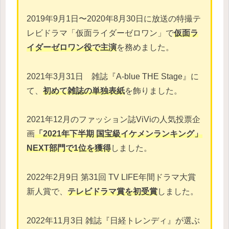
2019年9月1日〜2020年8月30日に放送の特撮テ
レビドラマ「仮面ライダーゼロワン」で
仮面ラ
イダーゼロワン役で主演
を務めました。
2021年3月31日 雑誌『A-blue THE Stage』に
て、
初めて雑誌の単独表紙
を飾りました。
2021年12月のファッション誌ViViの人気投票企
画
「2021年下半期 国宝級イケメンランキング」
NEXT部門で1位を獲得
しました。
2022年2月9日 第31回 TV LIFE年間ドラマ大賞
新人賞で、
テレビドラマ賞を初受賞
しました。
2022年11月3日 雑誌『日経トレンディ』が選ぶ