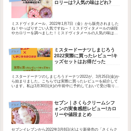
ロリーは?人気の味はどれ?
ミスドヴィタメール、2022年1月7日（金）から販売されました
ね！やっぱりすごい人気ですね～！ミスドヴィタメールの値段
やカロリーを調べました！ミスドヴィタメールの人気の味はど
れか？おすすめの味は？についてまとめています♪▼ミスドヴ
ィタメール...
ミスタードーナツしまじろう
グルメ
2022実際に買ったレビュー!キ
ッズセットはお得だった
ミスタードーナツのしまじろうドーナツ2022が、3月25日(金)か
ら始まりました。こちらでは実際に買ったレビューを紹介して
います。私は3月30日(火)の午前中に予約しておいて受け取りま
したが、まだまだキッズセットは絶賛販売中でしたよ♪でも人...
セブン｜さくらクリームシフ
グルメ
ォンの実食感想レビュー!カロ
リーや値段まとめ
セブンイレブンから2022年3月8日(火)より新発売の「さくらク