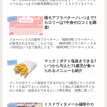
メールはいつまでの販売期間なのか？・ミスドヴィタメールは
売り切れある？・ミスドヴィタメールの予約方法・ミスドヴィ
タメ...
桃モアフラペチーノいつまで?
グルメ
カロリーは?中身や口コミを調
査!
スターバックスの新作フラペチーノ「桃MOREフラペチーノ」
が販売されますね！こちらでは、・桃MOREフラペチーノスタ
バ2022はいつまで販売してる？・桃MOREフラペチーノスタバ
2022のカロリー・桃MOREフラペチーノスタバ2022の中身...
マック｜ポテト塩抜きできる?
グルメ
いつから与えた?1歳児が食べ
られるメニューも紹介
マックのポテトって塩抜きできるのかな？1歳児にマックのポ
テトってあげてもいいのかな・・・？と悩んだ1歳児の子ども
がいる私が、塩抜きができるという噂を聞き、実際に買って食
べさせました！こちらでは、・マックのポテトは塩抜きできる
のか？・マックの...
ミスドヴィタメール値段やカ
グルメ