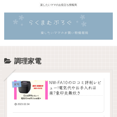
楽したいママのお役立ち情報局
調理家電
NW-FA10の口コミ評判レビ
家電
ュー!電気代やお手入れは
楽?象印炎舞炊き
2023.02.04