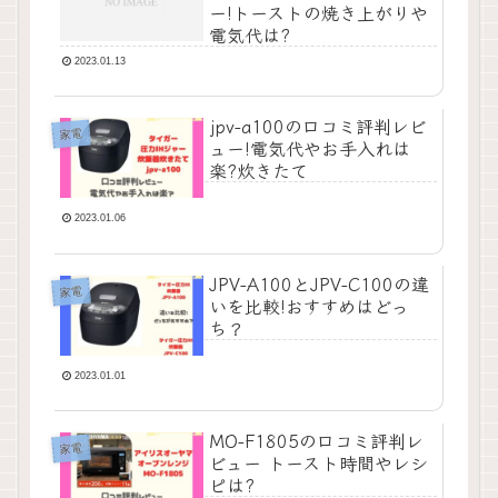
ー!トーストの焼き上がりや
電気代は?
2023.01.13
jpv-a100の口コミ評判レビ
家電
ュー!電気代やお手入れは
楽?炊きたて
2023.01.06
JPV-A100とJPV-C100の違
家電
いを比較!おすすめはどっ
ち？
2023.01.01
MO-F1805の口コミ評判レ
家電
ビュー トースト時間やレシ
ピは?