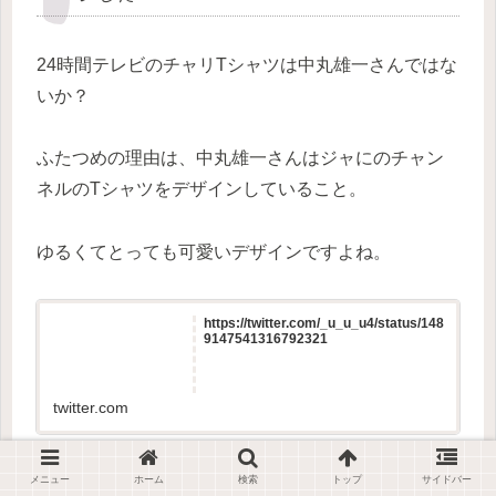
24時間テレビのチャリTシャツは中丸雄一さんではな
いか？
ふたつめの理由は、中丸雄一さんはジャにのチャン
ネルのTシャツをデザインしていること。
ゆるくてとっても可愛いデザインですよね。
https://twitter.com/_u_u_u4/status/148
9147541316792321
twitter.com
中丸雄一さんのイラストは可愛いのでファンも多い
メニュー
ホーム
検索
トップ
サイドバー