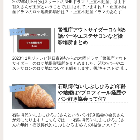
2022年4月5日(火)スタートのNHKドラマ「正直不動産」は山下
智久さんが主演ということで注目されていますね！・正直不動
産ドラマのロケ地撮影場所は？・正直不動産ドラマのあらす
じ・正直不動産ドラマのキャスト・正直不動産ドラマの放送時
間につい...
警視庁アウトサイダーロケ地5
トレンド
話バーやエステサロンなど撮
影場所まとめ
2023年1月期テレビ朝日夜9時からの木曜ドラマ「警視庁アウト
サイダー」のロケ地撮影場所をまとめました。5話のバーやエ
ステサロンのロケ地についても紹介します。役/キャスト架川英
児/西島秀俊さん蓮見光輔/濱田岳さん水木直央/上白石萌歌さん
仁科...
石臥博代(いしぶしひろよ)年齢
トレンド
や結婚は?プロフィール経歴や
パン好き協会って何?
石臥博代(いしぶしひろよ)さんというパン好き協会の会長さん
が気になります！こちらでは、・石臥博代(いしぶしひろよ)さ
んの年齢・石臥博代(いしぶしひろよ)さんの結婚について・石
臥博代(いしぶしひろよ)さんのプロフィール経歴・石臥博代(い
しぶし...