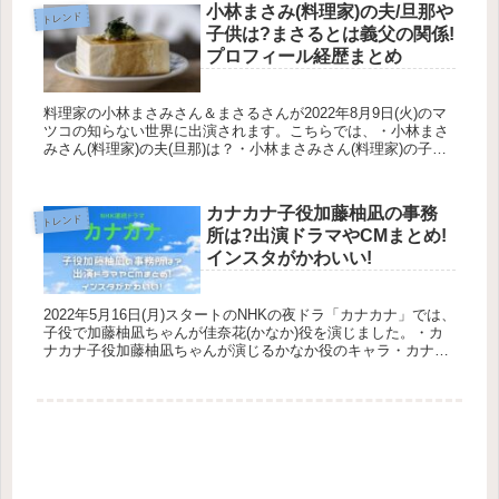
小林まさみ(料理家)の夫/旦那や
トレンド
子供は?まさるとは義父の関係!
プロフィール経歴まとめ
料理家の小林まさみさん＆まさるさんが2022年8月9日(火)のマ
ツコの知らない世界に出演されます。こちらでは、・小林まさ
みさん(料理家)の夫(旦那)は？・小林まさみさん(料理家)の子ど
もは？・小林まさみさんとまさるさんの関係は？・小林まさ
み...
カナカナ子役加藤柚凪の事務
トレンド
所は?出演ドラマやCMまとめ!
インスタがかわいい!
2022年5月16日(月)スタートのNHKの夜ドラ「カナカナ」では、
子役で加藤柚凪ちゃんが佳奈花(かなか)役を演じました。・カ
ナカナ子役加藤柚凪ちゃんが演じるかなか役のキャラ・カナカ
ナ子役加藤柚凪ちゃんの事務所などプロフィール・カナカナ子
役...