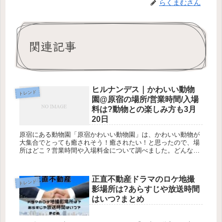
らくまむさん
関連記事
ヒルナンデス｜かわいい動物
トレンド
園@原宿の場所/営業時間/入場
料は?動物との楽しみ方も3月
20日
原宿にある動物園「原宿かわいい動物園」は、かわいい動物が
大集合でとっても癒されそう！癒されたい！と思ったので、場
所はどこ？営業時間や入場料金について調べました。どんな動
物がいてどんなとこなの？と前から気になっていた方もいるの
ではないでしょう...
正直不動産ドラマのロケ地撮
トレンド
影場所は?あらすじや放送時間
はいつ?まとめ