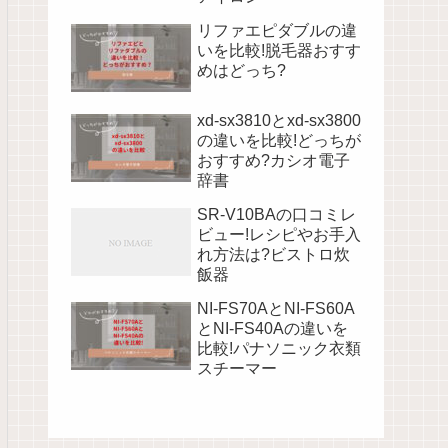
リファエピダブルの違
いを比較!脱毛器おすす
めはどっち?
xd-sx3810とxd-sx3800
の違いを比較!どっちが
おすすめ?カシオ電子
辞書
SR-V10BAの口コミレ
ビュー!レシピやお手入
れ方法は?ビストロ炊
飯器
NI-FS70AとNI-FS60A
とNI-FS40Aの違いを
比較!パナソニック衣類
スチーマー