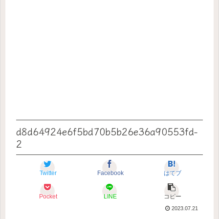
d8d64924e6f5bd70b5b26e36a90553fd-
2
Twitter
Facebook
はてブ
Pocket
LINE
コピー
2023.07.21