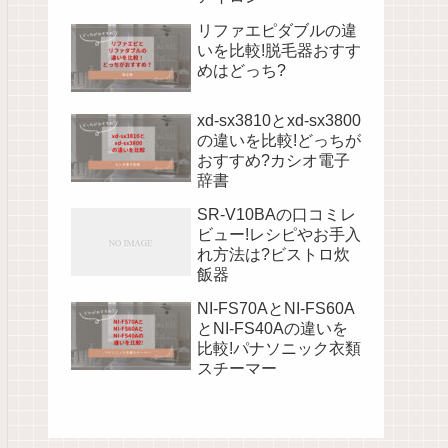
リファエピダブルの違
いを比較!脱毛器おすす
めはどっち?
xd-sx3810とxd-sx3800
の違いを比較!どっちが
おすすめ?カシオ電子
辞書
SR-V10BAの口コミレ
ビュー!レシピやお手入
れ方法は?ビストロ炊
飯器
NI-FS70AとNI-FS60A
とNI-FS40Aの違いを
比較!パナソニック衣類
スチーマー