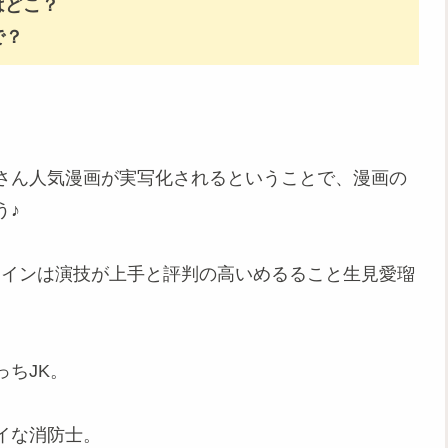
はどこ？
で？
さん人気漫画が実写化されるということで、漫画の
う♪
ヒロインは演技が上手と評判の高いめるること生見愛瑠
ちJK。
イな消防士。