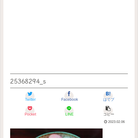
25368294_s
Twitter
Facebook
はてブ
Pocket
LINE
コピー
2023.02.06