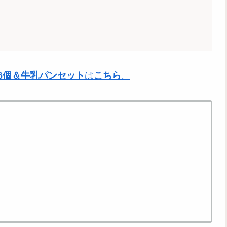
 6個＆牛乳パンセット
は
こちら
。