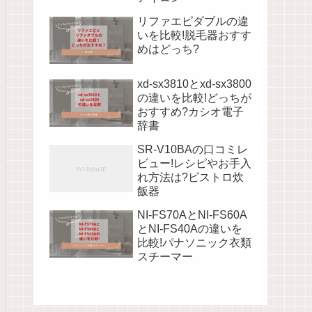
リファエピダブルの違
いを比較!脱毛器おすす
めはどっち?
xd-sx3810とxd-sx3800
の違いを比較!どっちが
おすすめ?カシオ電子
辞書
SR-V10BAの口コミレ
ビュー!レシピやお手入
れ方法は?ビストロ炊
飯器
NI-FS70AとNI-FS60A
とNI-FS40Aの違いを
比較!パナソニック衣類
スチーマー