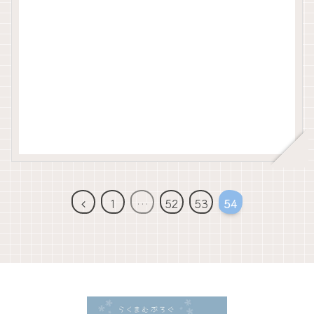
前
1
…
52
53
54
へ