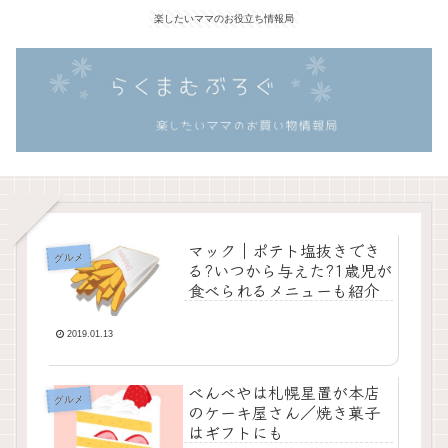
楽したいママのお役立ち情報局
マック｜ポテト塩抜きでき
グルメ
る?いつから与えた?1歳児が
食べられるメニューも紹介
2019.01.13
べんべやは札幌星置が本店
グルメ
のケーキ屋さん／焼き菓子
はギフトにも