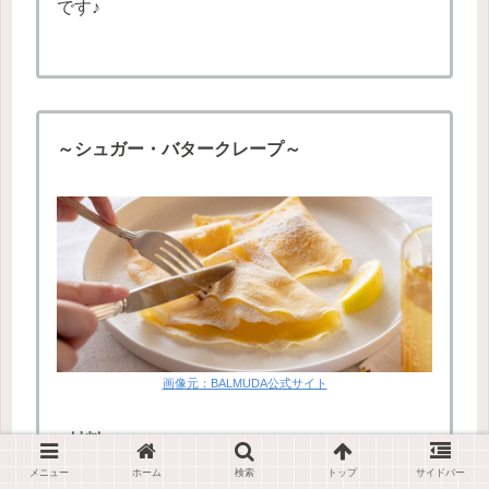
です♪
～シュガー・バタークレープ～
画像元：BALMUDA公式サイト
●材料●
メニュー
ホーム
検索
トップ
サイドバー