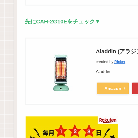
先にCAH-2G10Eをチェック▼
Aladdin (アラ
created by
Rinker
Aladdin
Amazon