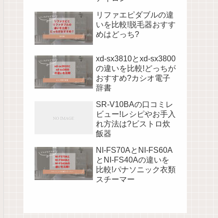
リファエピダブルの違
いを比較!脱毛器おすす
めはどっち?
xd-sx3810とxd-sx3800
の違いを比較!どっちが
おすすめ?カシオ電子
辞書
SR-V10BAの口コミレ
ビュー!レシピやお手入
れ方法は?ビストロ炊
飯器
NI-FS70AとNI-FS60A
とNI-FS40Aの違いを
比較!パナソニック衣類
スチーマー