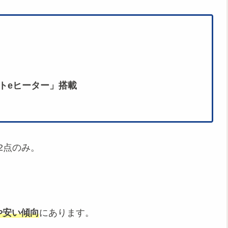
イトeヒーター」搭載
は2点のみ。
やや安い傾向
にあります。