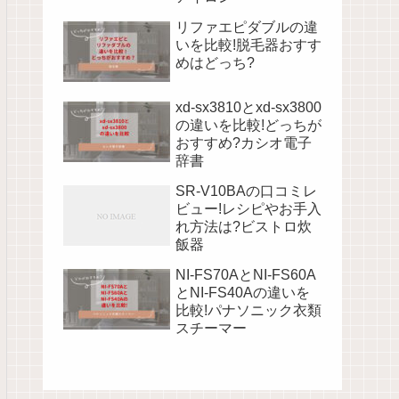
リファエピダブルの違
いを比較!脱毛器おすす
めはどっち?
xd-sx3810とxd-sx3800
の違いを比較!どっちが
おすすめ?カシオ電子
辞書
SR-V10BAの口コミレ
ビュー!レシピやお手入
れ方法は?ビストロ炊
飯器
NI-FS70AとNI-FS60A
とNI-FS40Aの違いを
比較!パナソニック衣類
スチーマー