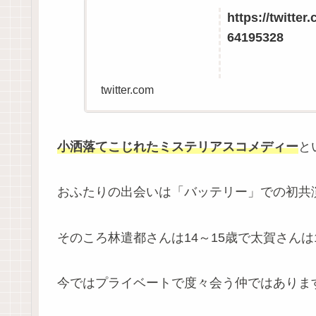
https://twitte
64195328
twitter.com
小洒落てこじれたミステリアスコメディー
と
おふたりの出会いは「バッテリー」での初共
そのころ林遣都さんは14～15歳で太賀さんは
今ではプライベートで度々会う仲ではありま