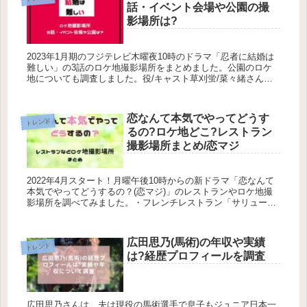
話・イベント会場や公園の撮
影場所は?
2023年1月期のフジテレビ木曜夜10時のドラマ「忍者に結婚は
難しい」の3話のロケ地撮影場所をまとめました。公園のロケ
地についても調査しました。役/キャスト草刈蛍/菜々緒さん草
刈悟郎さん/鈴木伸之さん音無祐樹/勝地涼さん月乃雀/山本舞香
さん...
恋なんて本気でやってどうす
トレンド
るの?ロケ地どこ?レストラン
撮影場所まとめ/恋マジ
2022年4月スタート！月曜午後10時からの新ドラマ「恋なんて
本気でやってどうするの？(恋マジ)」のレストランやロケ地撮
影場所を調べてみました。・フレンチレストラン「サリュー」
のロケ地撮影場所は？・予告の手繋ぎシーンのロケ地撮影場所
は？・恋...
広田思乃(馬術)の年収や実績
トレンド
は?経歴プロフィールを調査
広田思乃さんは、夫は現役の馬術選手で息子もジュニア日本一