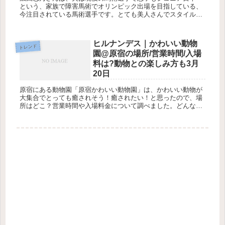
という、家族で障害馬術でオリンピック出場を目指している、
今注目されている馬術選手です。とても美人さんでスタイルも
お馬さんのようにかっこいいですよね！広田思乃さんの馬術選
手としての年収や...
ヒルナンデス｜かわいい動物
トレンド
園@原宿の場所/営業時間/入場
料は?動物との楽しみ方も3月
20日
原宿にある動物園「原宿かわいい動物園」は、かわいい動物が
大集合でとっても癒されそう！癒されたい！と思ったので、場
所はどこ？営業時間や入場料金について調べました。どんな動
物がいてどんなとこなの？と前から気になっていた方もいるの
ではないでしょう...