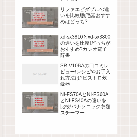
リファエピダブルの違
いを比較!脱毛器おすす
めはどっち?
xd-sx3810とxd-sx3800
の違いを比較!どっちが
おすすめ?カシオ電子
辞書
SR-V10BAの口コミレ
ビュー!レシピやお手入
れ方法は?ビストロ炊
飯器
NI-FS70AとNI-FS60A
とNI-FS40Aの違いを
比較!パナソニック衣類
スチーマー