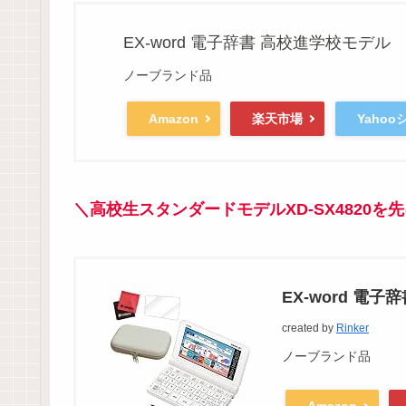
EX-word 電子辞書 高校進学校モデル X
ノーブランド品
Amazon
楽天市場
Yaho
＼高校生スタンダードモデル
XD-SX4820
を先
EX-word 電子
created by
Rinker
ノーブランド品