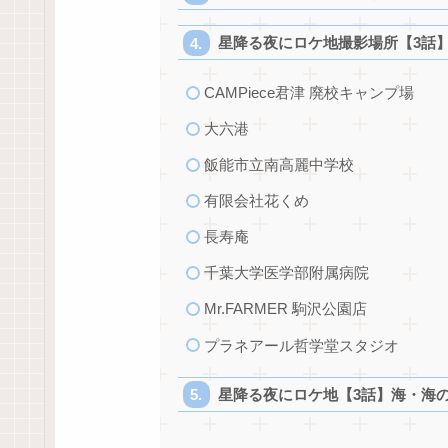
星降る夜にロケ地撮影場所【3話
CAMPiece君津 廃校キャンプ場
大六港
飯能市立南高麗中学校
有限会社花くめ
長寿庵
千葉大学医学部附属病院
Mr.FARMER 駒沢公園店
プラネアール哲学堂スタジオ
星降る夜にロケ地【3話】海・海