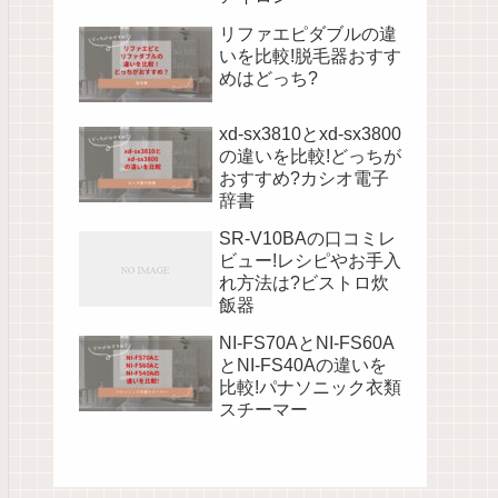
リファエピダブルの違
いを比較!脱毛器おすす
めはどっち?
xd-sx3810とxd-sx3800
の違いを比較!どっちが
おすすめ?カシオ電子
辞書
SR-V10BAの口コミレ
ビュー!レシピやお手入
れ方法は?ビストロ炊
飯器
NI-FS70AとNI-FS60A
とNI-FS40Aの違いを
比較!パナソニック衣類
スチーマー