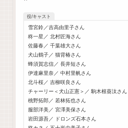
役/キャスト
雪宮鈴／吉高由里子さん
柊一星／ 北村匠海さん
佐藤春／ 千葉雄大さん
犬山鶴子／ 猫背椿さん
蜂須賀志信／ 長井短さん
伊達麻里奈／ 中村里帆さん
北斗桜／ 吉柳咲良さん
チャーリー＜犬山正憲＞／ 駒木根葵汰さん
桃野拓郎／ 若林拓也さん
服部洋美／ 宮澤美保さん
岩田源吾／ ドロンズ石本さん