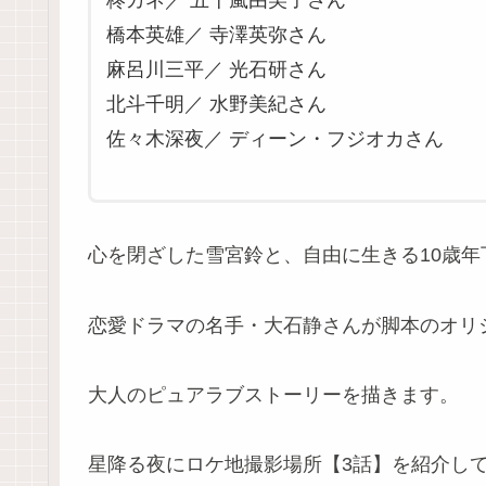
柊カネ／ 五十嵐由美子さん
橋本英雄／ 寺澤英弥さん
麻呂川三平／ 光石研さん
北斗千明／ 水野美紀さん
佐々木深夜／ ディーン・フジオカさん
心を閉ざした雪宮鈴と、自由に生きる10歳
恋愛ドラマの名手・大石静さんが脚本のオリ
大人のピュアラブストーリーを描きます。
星降る夜にロケ地撮影場所【3話】を紹介し