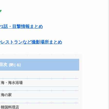
▼
?1話・目撃情報まとめ
やレストランなど撮影場所まとめ
目次
】海・海水浴場
】海の家
】韓国料理店