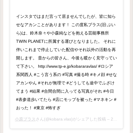
インスタではまだ言って居ませんでしたが、皆に知ら
せなアカンことがあります！ この度私ブラス(旧:ぶい
ら)は、鈴木奈々や小森純などを抱える芸能事務所
TWIN PLANETに所属する運びとなりました。 それに
伴いこれまで停止していた配信やそれ以外の活動を再
開します。 昔からの皆さん、今後も暖かく見守ってい
て下さい。 http://www.tp-e.jp/kobararavlas/ #ロシア
系関西人 #こう言う系の #写真 #撮る時 #キメ顔 #せな
アカンやん #それが無理で #どうしても途中でふざけ
てまう #結果 #合間合間に入ってる写真がそれ #今日
#表参道歩いてたら #店にモップを被った #マネキン #
おった！ #東京 #怖すぎ
小原ブラス
さん(@kobara.vlas)がシェアした投稿 –
2018年 5月月11日午前1時21分PDT