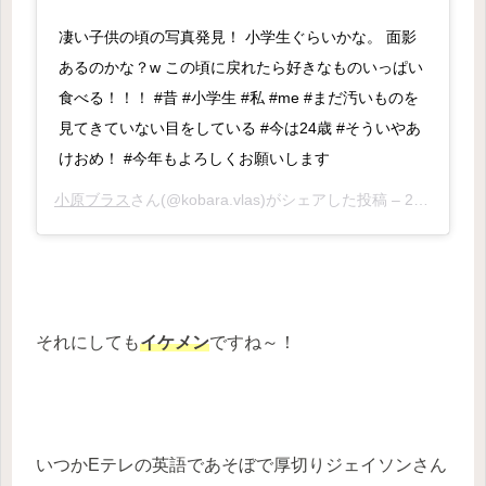
凄い子供の頃の写真発見！ 小学生ぐらいかな。 面影
あるのかな？w この頃に戻れたら好きなものいっぱい
食べる！！！ #昔 #小学生 #私 #me #まだ汚いものを
見てきていない目をしている #今は24歳 #そういやあ
けおめ！ #今年もよろしくお願いします
小原ブラス
さん(@kobara.vlas)がシェアした投稿 –
2017年 2月月2日午前2時09分PST
それにしても
イケメン
ですね～！
いつかEテレの英語であそぼで厚切りジェイソンさん