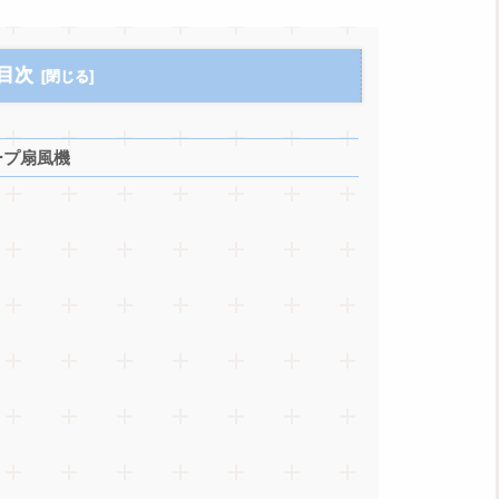
目次
ープ扇風機