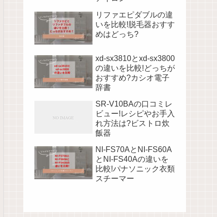
リファエピダブルの違
いを比較!脱毛器おすす
めはどっち?
xd-sx3810とxd-sx3800
の違いを比較!どっちが
おすすめ?カシオ電子
辞書
SR-V10BAの口コミレ
ビュー!レシピやお手入
れ方法は?ビストロ炊
飯器
NI-FS70AとNI-FS60A
とNI-FS40Aの違いを
比較!パナソニック衣類
スチーマー